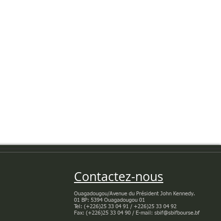
Contactez-nous
Ouagadougou/Avenue du Président John Kennedy.
01 BP: 5394 Ouagadougou 01
Tel: (+226)25 33 04 91 / +226)25 33 04 92
Fax: (+226)25 33 04 90 / E-mail: sbif@sbifbourse.bf